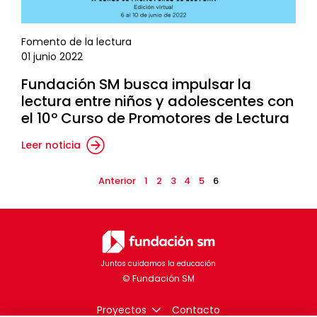
Fomento de la lectura
01 junio 2022
Fundación SM busca impulsar la
lectura entre niños y adolescentes con
el 10º Curso de Promotores de Lectura
Leer noticia
Anterior
1
2
3
4
5
6
Juntos cuidamos la educación
Proyectos
Contacto