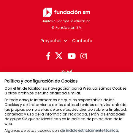
Juntos cuidamos la educación
Proyectos
Contacto
Brasil
Chile
Política y configuración de Cookies
España
Con el fin de facilitar su navegación por la Web, utilizamos Cookies
u otros archivos de funcionalidad similar.
México
En todo caso, te informamos de que los responsables de las
Puerto Rico
Cookies y del tratamiento de los datos obtenidos a través tanto de
las propias como de las de terceros, decidiendo sobre la finalidad,
contenido y uso de la información recabada, serán las entidades
Newsletter
de grupo SM que se identifican en la política de privacidad de la
web.
Política de privacidad
Algunas de estas cookies son
de índole estrictamente técnica
,