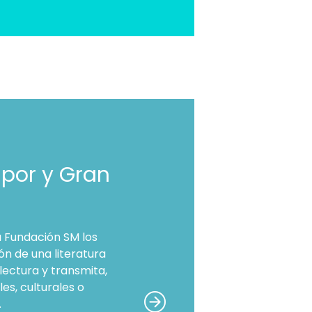
apor y Gran
a Fundación SM los
n de una literatura
lectura y transmita,
es, culturales o
.