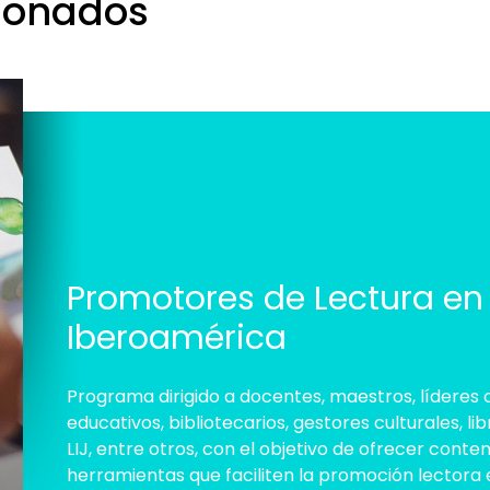
cionados
Promotores de Lectura en
Iberoamérica
Programa dirigido a docentes, maestros, líderes 
educativos, bibliotecarios, gestores culturales, li
LIJ, entre otros, con el objetivo de ofrecer conte
herramientas que faciliten la promoción lectora