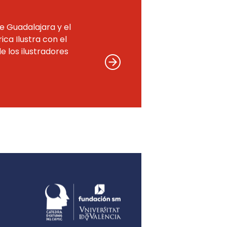
de Guadalajara y el
ca Ilustra con el
de los ilustradores