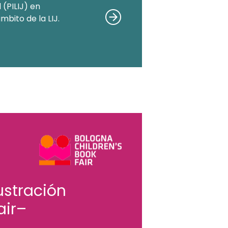
 (PILIJ) en
mbito de la LIJ.
ustración
air–