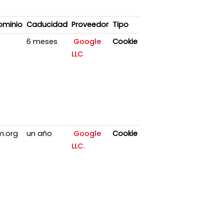
ominio
Caducidad
Proveedor
Tipo
6 meses
Google
Cookie
LLC
m.org
un año
Google
Cookie
LLC.